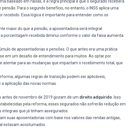
ma baseado em faixas, e a regra principal é que o segurado receberá
 pensão. Para o segundo benefício, no entanto, o INSS aplica uma
or recebido. Essa lógica é importante para entender como os
te maior do que a pensão, a aposentadoria será integral.
e a porcentagem recebida diminui conforme o valor da faixa aumenta.
mulo de aposentadorias e pensões. O que antes era uma prática
se em um desafio de entendimento para muitos. Ao optar por
e atentar para as mudanças que impactam o recebimento total, que
eforma, algumas regras de transição podem ser aplicáveis,
é a aplicação das novas normas.
os antes de novembro de 2019 gozam de um
direito adquirido
. Isso
tabelecidas pela reforma, esses segurados não sofrerão redução em
 integrais que já tinham assegurados.
aram suas aposentadorias com base nos valores das rendas antigas,
ual estavam acostumados.