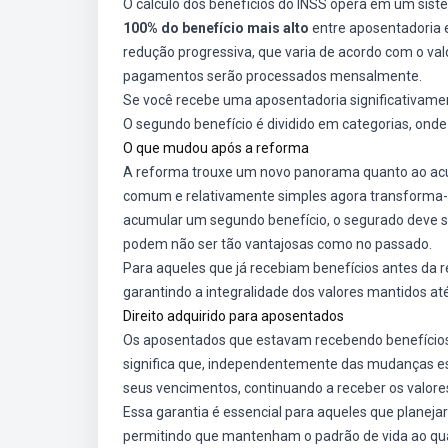
O cálculo dos benefícios do INSS opera em um siste
100% do benefício mais alto
entre aposentadoria e
redução progressiva, que varia de acordo com o val
pagamentos serão processados mensalmente.
Se você recebe uma aposentadoria significativamen
O segundo benefício é dividido em categorias, ond
O que mudou após a reforma
A reforma trouxe um novo panorama quanto ao acú
comum e relativamente simples agora transforma-
acumular um segundo benefício, o segurado deve s
podem não ser tão vantajosas como no passado.
Para aqueles que já recebiam benefícios antes da r
garantindo a integralidade dos valores mantidos at
Direito adquirido para aposentados
Os aposentados que estavam recebendo benefíci
significa que, independentemente das mudanças es
seus vencimentos, continuando a receber os valores
Essa garantia é essencial para aqueles que planej
permitindo que mantenham o padrão de vida ao q