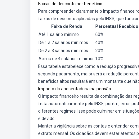
Faixas de desconto por benefício
Para compreender claramente o impacto financeiro 
faixas de desconto aplicadas pelo INSS, que funci
Faixa de Renda
Percentual Recebido
Até 1 salário mínimo
60%
De 1 a 2 salários mínimos
40%
De 2 a 3 salários mínimos
20%
Acima de 4 salários mínimos
10%
Essa tabela estabelece como a redução progressiva 
segundo pagamento, maior será a redução percentua
benefícios altos resultará em um montante que nã
Impacto da aposentadoria na pensão
O impacto financeiro resulta da combinação das reg
feita automaticamente pelo INSS, porém, erros pod
diferentes regimes. Isso pode culminar em situaçõ
é devido.
Manter a vigilância sobre as contas e entender com
extrato mensal. Os cidadãos devem estar atentos par