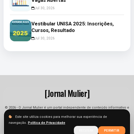
Jul 30, 2026
Vestibular UNISA 2025: Inscrições,
Cursos, Resultado
Jul 30, 2026
[Jornal Mulier]
© 2026 - O Jornal Mulier é um portal independente de conteúdo informativo e
jornalístico. As informações podem sofrer alterações.
Este site utiliza cookies para melhorar sua experiência de
navegação.
Política de Privacidade
Sobre
Equipe
Contato
Termos
Privacidade
RECUSAR
PERMITIR