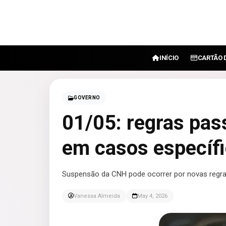
INÍCIO
CARTÃO 
GOVERNO
01/05: regras pa
em casos específ
Suspensão da CNH pode ocorrer por novas regras
Vanessa Almeida
May 4, 2026