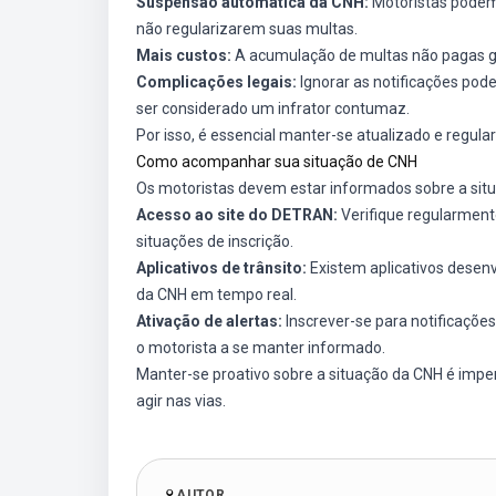
Suspensão automática da CNH:
Motoristas podem 
não regularizarem suas multas.
Mais custos:
A acumulação de multas não pagas ger
Complicações legais:
Ignorar as notificações pode
ser considerado um infrator contumaz.
Por isso, é essencial manter-se atualizado e regula
Como acompanhar sua situação de CNH
Os motoristas devem estar informados sobre a sit
Acesso ao site do DETRAN:
Verifique regularment
situações de inscrição.
Aplicativos de trânsito:
Existem aplicativos desen
da CNH em tempo real.
Ativação de alertas:
Inscrever-se para notificaçõe
o motorista a se manter informado.
Manter-se proativo sobre a situação da CNH é imper
agir nas vias.
AUTOR