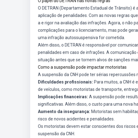
O papel do DETRAN nas novas regras
O DETRAN (Departamento Estadual de Trânsito) é a 
aplicação de penalidades. Com as novas regras qu
a e rigor na avaliação das infrações. Agora, o não
complicações para o licenciamento, mas pode gerar 
uma infração autossuspensiva for cometida.
Além disso, o DETRAN é responsável por comunicar 
penalidades em caso de infrações. A comunicação cl
situação antes que se tornem alvos de sanções mai
Como a suspensão pode impactar motoristas
A suspensão da CNH pode ter sérias repercussões n
Dificuldades profissionais:
Para muitos, a CNH é 
de veículos, como motoristas de transporte, entreg
Implicações financeiras:
A suspensão pode resulta
significativas. Além disso, o custo para uma nova ha
Aumento da insegurança:
Motoristas sem habilitaç
risco de novos acidentes e penalidades.
Os motoristas devem estar conscientes dos riscos 
suspensão da CNH.